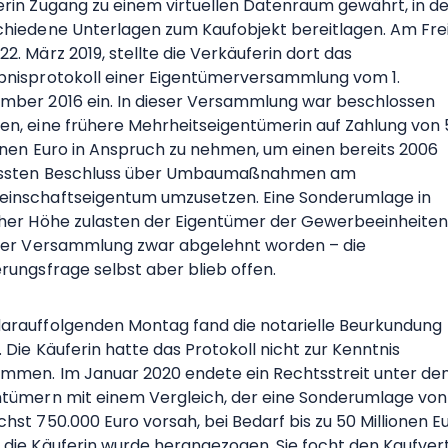
erin Zugang zu einem virtuellen Datenraum gewährt, in 
chiedene Unterlagen zum Kaufobjekt bereitlagen. Am Frei
2. März 2019, stellte die Verkäuferin dort das
bnisprotokoll einer Eigentümerversammlung vom 1.
mber 2016 ein. In dieser Versammlung war beschlossen
en, eine frühere Mehrheitseigentümerin auf Zahlung von 
ionen Euro in Anspruch zu nehmen, um einen bereits 2006
ssten Beschluss über Umbaumaßnahmen am
inschaftseigentum umzusetzen. Eine Sonderumlage in
cher Höhe zulasten der Eigentümer der Gewerbeeinheite
ener Versammlung zwar abgelehnt worden – die
rungsfrage selbst aber blieb offen.
arauffolgenden Montag fand die notarielle Beurkundung
. Die Käuferin hatte das Protokoll nicht zur Kenntnis
mmen. Im Januar 2020 endete ein Rechtsstreit unter de
ntümern mit einem Vergleich, der eine Sonderumlage von
hst 750.000 Euro vorsah, bei Bedarf bis zu 50 Millionen Eu
 die Käuferin wurde herangezogen. Sie focht den Kaufver