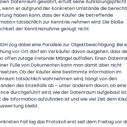
einen Datenraum gewährt, erfüllt seine Aufklärungspflicht
, wenn er aufgrund der konkreten Umstände die berecht
rtung haben kann, dass der Käufer die betreffende
rmation tatsächlich zur Kenntnis nehmen wird. Die bloße
ichkeit der Kenntnisnahme genügt nicht.
GH zog dabei eine Parallele zur Objektbesichtigung: Bei e
hung vor Ort darf ein Verkäufer davon ausgehen, dass 
er offen zutage tretende Mängel auffallen. Einen Datenr
einer Fülle von Dokumenten kann man damit aber nicht
chsetzen. Ob der Käufer eine bestimmte Information im
nraum tatsächlich wahrnehmen wird, hängt von den
änden des Einzelfalls ab – unter anderem davon, ob eine
gence durchgeführt wird, wie der Datenraum aufgebaut ist,
t die Information aufzufinden ist und wie viel Zeit dem Käu
Auswertung bleibt.
nkreten Fall lag das Protokoll erst seit dem Freitag vor 