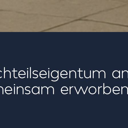
chteilseigentum an
einsam erworben