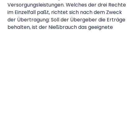
Versorgungsleistungen. Welches der drei Rechte
im Einzelfall paßt, richtet sich nach dem Zweck
der Übertragung: Soll der Übergeber die Erträge
behalten, ist der Nießbrauch das geeignete
Instrument; geht es allein um das Wohnenbleiben,
das Wohnrecht; sind wiederkehrende Geld- oder
Sachleistungen zu sichern, die Reallast.
Das Wohnrecht berechtigt nur zur Eigennutzung.
Der Wohnungsberechtigte darf die Räume nicht
an Dritte überlassen und erzielt daher auch keine
steuerpflichtigen Einkünfte aus Vermietung und
Verpachtung. Wenn das Haus drei Wohnungen hat
und der Berechtigte nur eine davon bewohnt, hat
er auf die Mieteinnahmen aus den anderen beiden
keinen Anspruch — auch wenn er die Lasten des
Gesamtobjekts trägt.