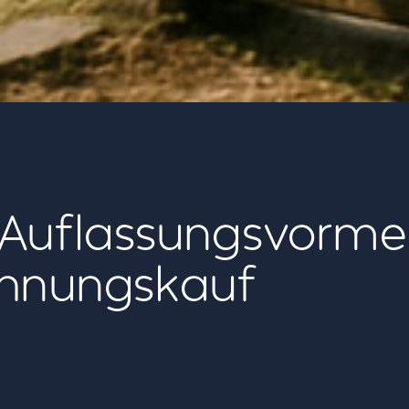
 Auflassungsvorm
nungskauf