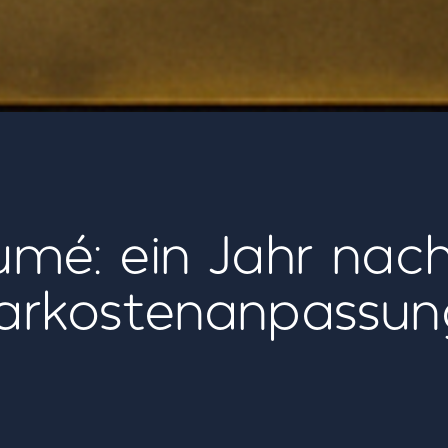
umé: ein Jahr nac
arkostenanpassun