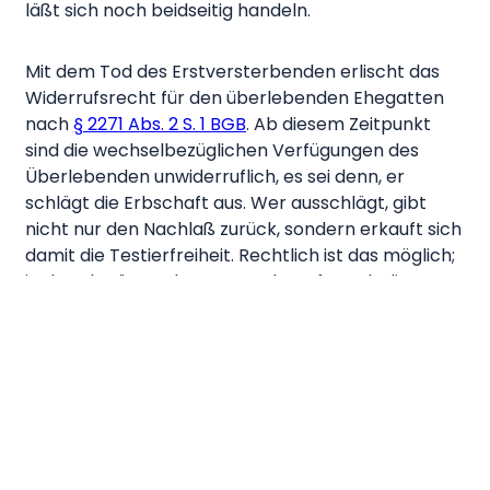
läßt sich noch beidseitig handeln.
Mit dem Tod des Erstversterbenden erlischt das
Widerrufsrecht für den überlebenden Ehegatten
nach
§ 2271 Abs. 2 S. 1 BGB
. Ab diesem Zeitpunkt
sind die wechselbezüglichen Verfügungen des
Überlebenden unwiderruflich, es sei denn, er
schlägt die Erbschaft aus. Wer ausschlägt, gibt
nicht nur den Nachlaß zurück, sondern erkauft sich
damit die Testierfreiheit. Rechtlich ist das möglich;
in der Abwägung kommt es darauf an, ob die
gesetzliche Erbfolge nach Ausschlagung günstiger
ist als die Bindung an das Testament.
Ein DNotI-Gutachten
zur Reichweite des