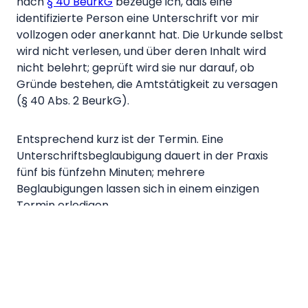
nach
§ 40 BeurkG
bezeuge ich, daß eine
identifizierte Person eine Unterschrift vor mir
vollzogen oder anerkannt hat. Die Urkunde selbst
wird nicht verlesen, und über deren Inhalt wird
nicht belehrt; geprüft wird sie nur darauf, ob
Gründe bestehen, die Amtstätigkeit zu versagen
(§ 40 Abs. 2 BeurkG).
Entsprechend kurz ist der Termin. Eine
Unterschrifts­beglaubigung dauert in der Praxis
fünf bis fünfzehn Minuten; mehrere
Beglaubigungen lassen sich in einem einzigen
Termin erledigen.
Die wichtigsten
Anwendungsfälle der
Beglaubigung