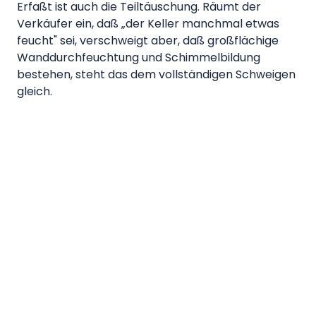
Erfaßt ist auch die Teiltäuschung. Räumt der
Verkäufer ein, daß „der Keller manchmal etwas
feucht" sei, verschweigt aber, daß großflächige
Wanddurchfeuchtung und Schimmelbildung
bestehen, steht das dem vollständigen Schweigen
gleich.
Fallgruppen aus der
Rechtsprechung
Die Gerichte haben über die Jahre mehrere
Fallgruppen herausgearbeitet, in denen Arglist
bejaht oder verneint wird.
Eine prominente Linie betrifft Feuchtigkeit und
Schimmel. Der BGH hat mit Urteil vom 21. Juni 2024
(V ZR 79/23) klargestellt, daß erhebliche