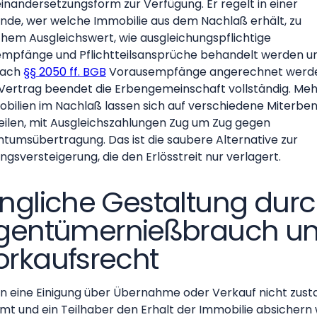
inandersetzungsform zur Verfügung. Er regelt in einer
nde, wer welche Immobilie aus dem Nachlaß erhält, zu
hem Ausgleichswert, wie ausgleichungspflichtige
mpfänge und Pflichtteilsansprüche behandelt werden u
nach
§§ 2050 ff. BGB
Vorausempfänge angerechnet werd
Vertrag beendet die Erbengemeinschaft vollständig. Me
bilien im Nachlaß lassen sich auf verschiedene Miterbe
eilen, mit Ausgleichszahlungen Zug um Zug gegen
ntumsübertragung. Das ist die saubere Alternative zur
ungsversteigerung, die den Erlösstreit nur verlagert.
ingliche Gestaltung dur
igentümernießbrauch u
orkaufsrecht
 eine Einigung über Übernahme oder Verkauf nicht zus
t und ein Teilhaber den Erhalt der Immobilie absichern w