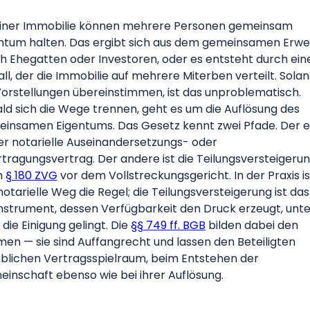
iner Immobilie können mehrere Personen gemeinsam
ntum halten. Das ergibt sich aus dem gemeinsamen Erw
h Ehegatten oder Investoren, oder es entsteht durch ein
all, der die Immobilie auf mehrere Miterben verteilt. Sola
Vorstellungen übereinstimmen, ist das unproblematisch.
ld sich die Wege trennen, geht es um die Auflösung des
insamen Eigentums. Das Gesetz kennt zwei Pfade. Der e
der notarielle Auseinandersetzungs- oder
tragungsvertrag. Der andere ist die Teilungsversteigeru
h
§ 180 ZVG
vor dem Vollstreckungsgericht. In der Praxis is
notarielle Weg die Regel; die Teilungsversteigerung ist das
nstrument, dessen Verfügbarkeit den Druck erzeugt, unte
die Einigung gelingt. Die
§§ 749 ff. BGB
bilden dabei den
en — sie sind Auffangrecht und lassen den Beteiligten
blichen Vertragsspielraum, beim Entstehen der
inschaft ebenso wie bei ihrer Auflösung.