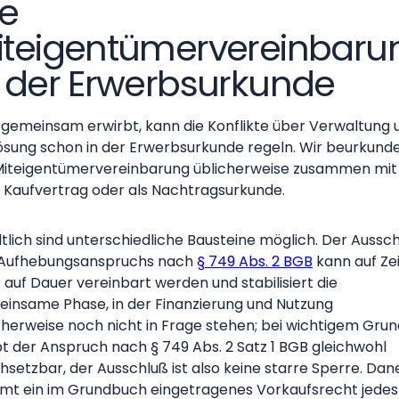
ie
iteigentümervereinbaru
n der Erwerbsurkunde
gemeinsam erwirbt, kann die Konflikte über Verwaltung 
ösung schon in der Erwerbsurkunde regeln. Wir beurkund
Miteigentümervereinbarung üblicherweise zusammen mit
Kaufvertrag oder als Nachtragsurkunde.
ltlich sind unterschiedliche Bausteine möglich. Der Aussc
 Aufhebungsanspruchs nach
§ 749 Abs. 2 BGB
kann auf Ze
 auf Dauer vereinbart werden und stabilisiert die
insame Phase, in der Finanzierung und Nutzung
cherweise noch nicht in Frage stehen; bei wichtigem Gru
bt der Anspruch nach § 749 Abs. 2 Satz 1 BGB gleichwohl
hsetzbar, der Ausschluß ist also keine starre Sperre. Da
t ein im Grundbuch eingetragenes Vorkaufsrecht jedes