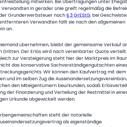
enfreistellung mitwirken. Bei Übertragungen unter Ehega
 Verwandten in gerader Linie greift regelmäßig die Befre
der Grunderwerbsteuer nach
§ 3 GrEStG
; bei Geschwiste
entfernteren Verwandten fällt sie nach den allgemeinen
ln an.
 niemand übernehmen, bleibt der gemeinsame Verkauf a
n Dritten. Der Erlös wird nach vereinbarter Quote verteilt
leich zur Versteigerung steht hier der Marktpreis im Ra
nicht das konservative Sachverständigengutachten eine
streckungsgerichts. Wir können den Kaufvertrag mit dem
ten und im selben Zug die Auseinandersetzungsvereinbar
chen den Miteigentümern beurkunden, sodaß Erlösverteil
ung der Finanzierung und Verteilung der Restmittel in eine
igen Urkunde abgewickelt werden.
Erbengemeinschaften steht der notarielle
useinandersetzungsvertrag als eigenständige