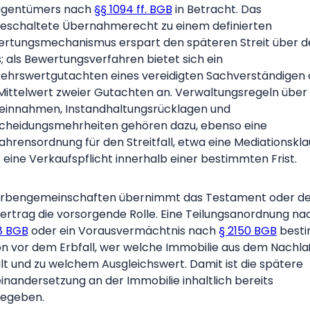
igentümers nach
§§ 1094 ff. BGB
in Betracht. Das
eschaltete Übernahmerecht zu einem definierten
rtungsmechanismus erspart den späteren Streit über d
s; als Bewertungsverfahren bietet sich ein
ehrswertgutachten eines vereidigten Sachverständigen
Mittelwert zweier Gutachten an. Verwaltungsregeln über
einnahmen, Instandhaltungsrücklagen und
cheidungsmehrheiten gehören dazu, ebenso eine
ahrensordnung für den Streitfall, etwa eine Mediationskla
 eine Verkaufspflicht innerhalb einer bestimmten Frist.
Erbengemeinschaften übernimmt das Testament oder d
ertrag die vorsorgende Rolle. Eine Teilungsanordnung n
8 BGB
oder ein Vorausvermächtnis nach
§ 2150 BGB
best
n vor dem Erbfall, wer welche Immobilie aus dem Nachl
lt und zu welchem Ausgleichswert. Damit ist die spätere
inandersetzung an der Immobilie inhaltlich bereits
egeben.