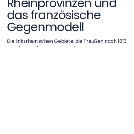
Rheinprovinzen und
das französische
Gegenmodell
Die linksrheinischen Gebiete, die Preußen nach 1813
annektierte, kannten ein anderes System. Dort
galt seit dem französischen Ventôse-Gesetz vom
16. März 1803 das Nurnotariat, in dem der Notar sein
Amt als einzigen Beruf ausübte und keiner
Anwaltstätigkeit nachging. Preußen löste zwar
1822 die rheinischen Notarkammern auf und
unterstellte die Notare der staatlichen
Justizverwaltung, ließ aber das vorgefundene
Nurnotariat bestehen. Von diesem Zeitpunkt an
koexistierten innerhalb desselben Staates zwei
Notariatssysteme. Eine Vereinheitlichung kam
trotz wiederholter Diskussionen auf den Deutschen