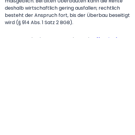
maßgeblich. Bei alten Überbauten kann die Rente
deshalb wirtschaftlich gering ausfallen; rechtlich
besteht der Anspruch fort, bis der Überbau beseitigt
wird (§ 914 Abs. 1 Satz 2 BGB).
Im Rang geht das Rentenrecht nach
§ 914 Abs. 1 BGB
allen anderen Rechten am belasteten Grundstück
vor, auch älteren. Bestehende Grundpfandrechte
werden zurückgedrängt. Das berührt die Bewertung
finanzierter Grundstücke, weil die nachrangigen
Grundpfandrechte in ihrer Werthaltigkeit
zurücktreten, sobald die Rentenlast im Rang
vorgeht.
Kein
Grundbucheintrag,
trotzdem dinglich